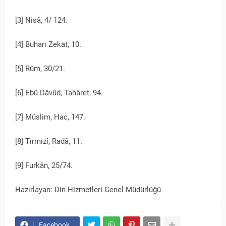
[3] Nisâ, 4/ 124.
[4] Buhari Zekat, 10.
[5] Rûm, 30/21.
[6] Ebû Dâvûd, Tahâret, 94.
[7] Müslim, Hac, 147.
[8] Tirmizî, Radâ, 11.
[9] Furkân, 25/74.
Hazırlayan: Din Hizmetleri Genel Müdürlüğü
Facebook