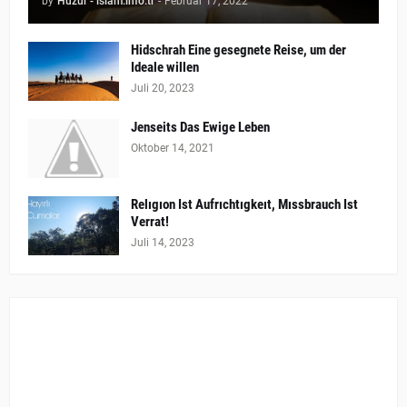
by
Huzur - islam.info.tr
-
Februar 17, 2022
Hidschrah Eine gesegnete Reise, um der
Ideale willen
Juli 20, 2023
Jenseits Das Ewige Leben
Oktober 14, 2021
Relıgıon Ist Aufrıchtıgkeıt, Mıssbrauch Ist
Verrat!
Juli 14, 2023