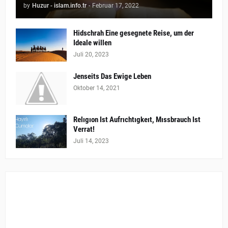
by
Huzur - islam.info.tr
-
Februar 17, 2022
Hidschrah Eine gesegnete Reise, um der
Ideale willen
Juli 20, 2023
Jenseits Das Ewige Leben
Oktober 14, 2021
Relıgıon Ist Aufrıchtıgkeıt, Mıssbrauch Ist
Verrat!
Juli 14, 2023