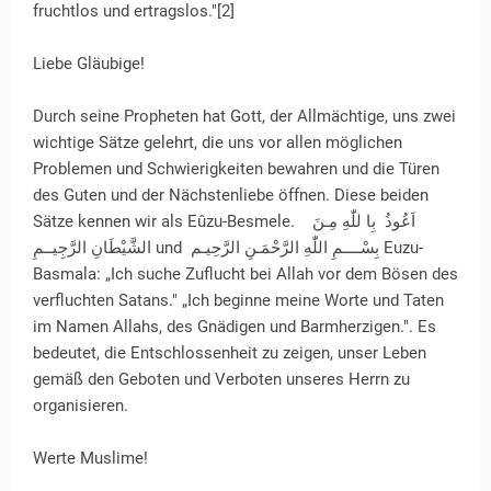
fruchtlos und ertragslos."[2]
Liebe Gläubige!
Durch seine Propheten hat Gott, der Allmächtige, uns zwei
wichtige Sätze gelehrt, die uns vor allen möglichen
Problemen und Schwierigkeiten bewahren und die Türen
des Guten und der Nächstenliebe öffnen. Diese beiden
Sätze kennen wir als Eûzu-Besmele. اَعُوذُ بِا للّٰهِ مِـنَ
الشَّيْطَانِ الرَّجِيــمِ und بِسْــــمِ اللّٰهِ الرَّحْمَـنِ الرَّحِيـم Euzu-
Basmala: „Ich suche Zuflucht bei Allah vor dem Bösen des
verfluchten Satans." „Ich beginne meine Worte und Taten
im Namen Allahs, des Gnädigen und Barmherzigen.". Es
bedeutet, die Entschlossenheit zu zeigen, unser Leben
gemäß den Geboten und Verboten unseres Herrn zu
organisieren.
Werte Muslime!