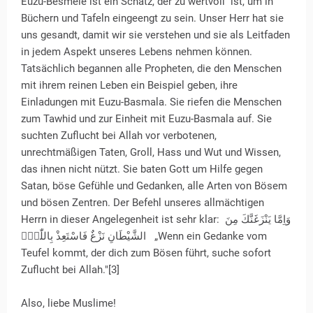
Euzu-Besmele ist ein Schatz, der zu wertvoll ist, um in
Büchern und Tafeln eingeengt zu sein. Unser Herr hat sie
uns gesandt, damit wir sie verstehen und sie als Leitfaden
in jedem Aspekt unseres Lebens nehmen können.
Tatsächlich begannen alle Propheten, die den Menschen
mit ihrem reinen Leben ein Beispiel geben, ihre
Einladungen mit Euzu-Basmala. Sie riefen die Menschen
zum Tawhid und zur Einheit mit Euzu-Basmala auf. Sie
suchten Zuflucht bei Allah vor verbotenen,
unrechtmäßigen Taten, Groll, Hass und Wut und Wissen,
das ihnen nicht nützt. Sie baten Gott um Hilfe gegen
Satan, böse Gefühle und Gedanken, alle Arten von Bösem
und bösen Zentren. Der Befehl unseres allmächtigen
Herrn in dieser Angelegenheit ist sehr klar: وَاِمَّا يَنْزَغَنَّكَ مِنَ
الشَّيْطَانِ نَزْغٌ فَاسْتَعِذْ بِاللّٰهِۜ „Wenn ein Gedanke vom
Teufel kommt, der dich zum Bösen führt, suche sofort
Zuflucht bei Allah."[3]
Also, liebe Muslime!